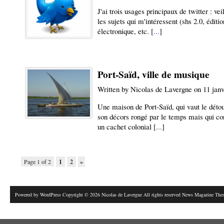
J'ai trois usages principaux de twitter : vei
les sujets qui m'intéressent (shs 2.0, éditio
électronique, etc. [
...
]
Port-Saïd, ville de musique
Written by Nicolas de Lavergne on 11 janv
Une maison de Port-Saïd, qui vaut le déto
son décors rongé par le temps mais qui co
un cachet colonial [
...
]
Page 1 of 2
1
2
»
Powered by
WordPress
Copyright © 2026 Nicolas de Lavergne All rights reserved News Magazine Th