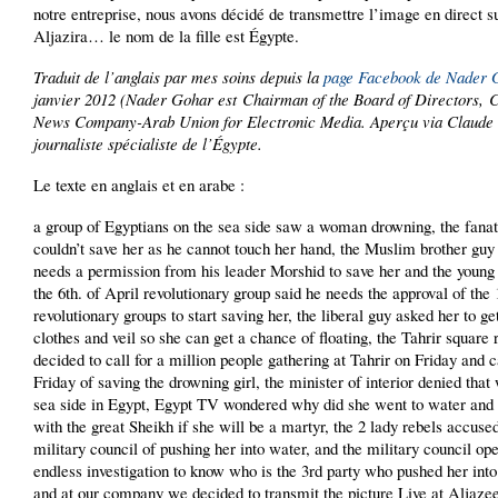
notre entreprise, nous avons décidé de transmettre l’image en direct s
Aljazira… le nom de la fille est Égypte.
Traduit de l’anglais par mes soins depuis la
page Facebook de Nader 
janvier 2012 (Nader Gohar est Chairman of the Board of Directors,
News Company-Arab Union for Electronic Media. Aperçu via Claude 
journaliste spécialiste de l’Égypte.
Le texte en anglais et en arabe :
a group of Egyptians on the sea side saw a woman drowning, the fanati
couldn’t save her as he cannot touch her hand, the Muslim brother guy
needs a permission from his leader Morshid to save her and the youn
the 6th. of April revolutionary group said he needs the approval of the
revolutionary groups to start saving her, the liberal guy asked her to get
clothes and veil so she can get a chance of floating, the Tahrir square 
decided to call for a million people gathering at Tahrir on Friday and ca
Friday of saving the drowning girl, the minister of interior denied that
sea side in Egypt, Egypt TV wondered why did she went to water and
with the great Sheikh if she will be a martyr, the 2 lady rebels accuse
military council of pushing her into water, and the military council op
endless investigation to know who is the 3rd party who pushed her into
and at our company we decided to transmit the picture Live at Aljazee