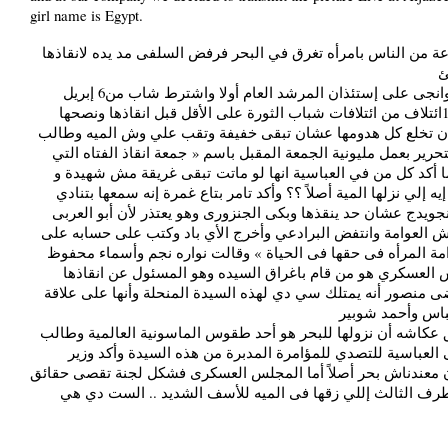
girl name is Egypt.
 من الناس بامرأه تغرق في البحر فرفض السلفى مد يده لانقاذها
ئ
وأصر الإخوانجى على إستئذان المرشد العام أولا واشترط شاب من6 إبريل
موافقة 130ائتلاف من ائتلافات شباب الثورة على الأقل قبل انقاذها ونصحها
 أن تخلع كل هدومها عشان تبقى خفيفة وتقب علي وش الميه وطالب
لتحرير بعمل مليونية الجمعة المقبل باسم « جمعة انقاذ الفتاه التي
 أكد كل من في العباسية انها لو ماتت تبقى غريقة مش شهيدة و
ه إلي نزلها المية أصلاً ؟؟ وأكد تامر بتاع غمرة إنه سمعها بتنادي
جويدج عشان حد ينقذها وبكى الجنزورى وهو يعتذر لأن أبو العربى
ش العوامة وانتفض البرادعي وأخرج الأي باد وكتب على حسابه على
امة المرأه فى حقها فى الحياة » وقالت نواره نجم وأسماء محفوظ
 العسكري هو من قام باغراق السيده وهو المسئول عن انقاذها
 منصور أنه يمتلك سي دي لهذه السيدة المنحلة وأنها على علاقة
اس وأحمد شوبير
 عكاشه أن نزولها للبحر هو أحد طقوس الماسونية العالمية وطالب
 العباسية للتصدي للمؤامرة المدبرة من هذه السيدة وأكد وزير
إن معندناش بحر أصلاً أما المجلس العسكرى فشكل لجنة تقصى حقائق
طرف الثالث إللي زقها فى الميه للأسف الشديد .. الست دي هي