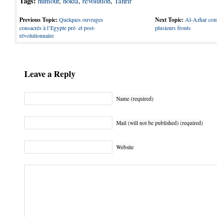
Tags:
humour
,
nokta
,
révolution
,
Tahrir
Previous Topic:
Quelques ouvrages
Next Topic:
Al-Azhar com
consacrés à l’Egypte pré- et post-
plusieurs fronts
révolutionnaire
Leave a Reply
Name (required)
Mail (will not be published) (required)
Website