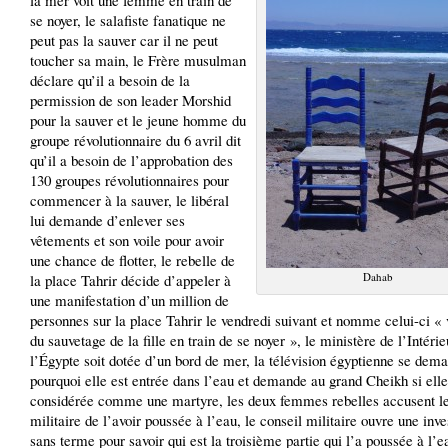
la mer voit une femme en train de
se noyer, le salafiste fanatique ne
peut pas la sauver car il ne peut
toucher sa main, le Frère musulman
déclare qu’il a besoin de la
permission de son leader Morshid
pour la sauver et le jeune homme du
groupe révolutionnaire du 6 avril dit
qu’il a besoin de l’approbation des
130 groupes révolutionnaires pour
commencer à la sauver, le libéral
lui demande d’enlever ses
vêtements et son voile pour avoir
une chance de flotter, le rebelle de
Dahab
la place Tahrir décide d’appeler à
une manifestation d’un million de
personnes sur la place Tahrir le vendredi suivant et nomme celui-ci «
du sauvetage de la fille en train de se noyer », le ministère de l’Intéri
l’Égypte soit dotée d’un bord de mer, la télévision égyptienne se dem
pourquoi elle est entrée dans l’eau et demande au grand Cheikh si elle
considérée comme une martyre, les deux femmes rebelles accusent le
militaire de l’avoir poussée à l’eau, le conseil militaire ouvre une inve
sans terme pour savoir qui est la troisième partie qui l’a poussée à l’e